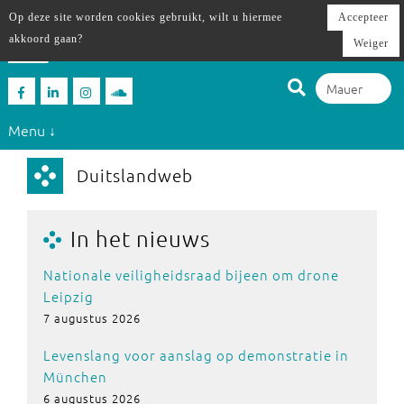
Op deze site worden cookies gebruikt, wilt u hiermee
Accepteer
akkoord gaan?
Weiger
Menu ↓
Duitslandweb
In het nieuws
Nationale veiligheidsraad bijeen om drone
Leipzig
7 augustus 2026
Levenslang voor aanslag op demonstratie in
München
6 augustus 2026