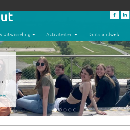
& Uitwisseling
Activiteiten
Duitslandweb
en
eer