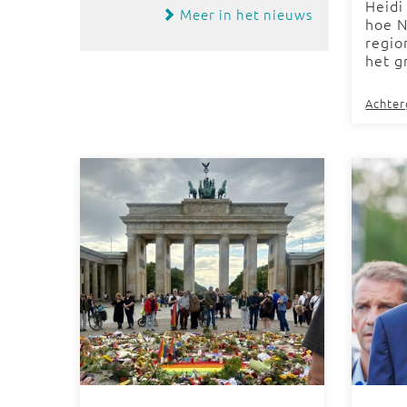
Heidi
Meer in het nieuws
hoe N
regio
het g
Achte