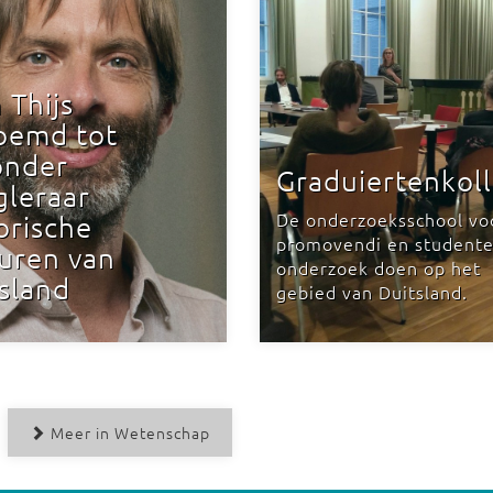
n Thijs
oemd tot
onder
Graduiertenkol
gleraar
De onderzoeksschool vo
orische
promovendi en studente
uren van
onderzoek doen op het
sland
gebied van Duitsland.
Meer in Wetenschap