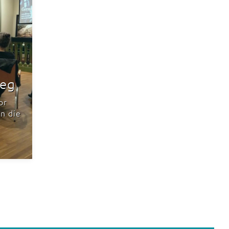
leg
or
n die