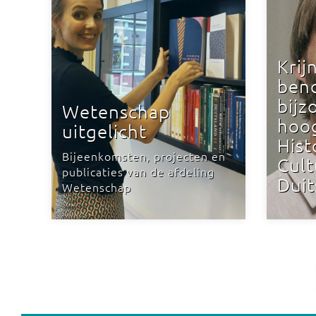
Krij
ben
bijz
Wetenschap
hoo
uitgelicht
Hist
Bijeenkomsten, projecten en
Cult
publicaties van de afdeling
Duit
Wetenschap