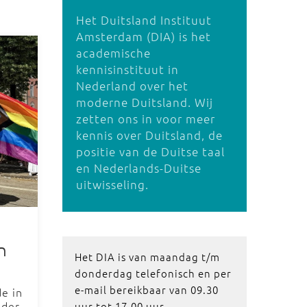
Het Duitsland Instituut
Amsterdam (DIA) is het
academische
kennisinstituut in
Nederland over het
moderne Duitsland. Wij
zetten ons in voor meer
kennis over Duitsland, de
positie van de Duitse taal
en Nederlands-Duitse
uitwisseling.
n
Het DIA is van maandag t/m
donderdag telefonisch en per
e-mail bereikbaar van 09.30
de in
ider
uur tot 17.00 uur.