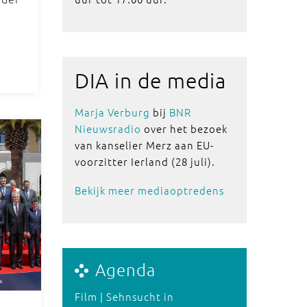
DIA in de media
Marja Verburg
bij
BNR
Nieuwsradio
over het bezoek
van kanselier Merz aan EU-
voorzitter Ierland (28 juli).
Bekijk meer mediaoptredens
Agenda
Film | Sehnsucht in