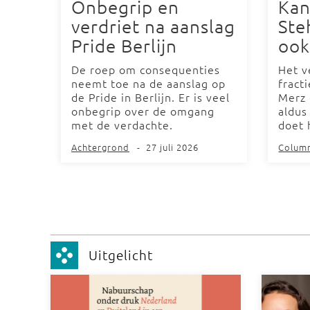
Onbegrip en
Kan
verdriet na aanslag
Ste
Pride Berlijn
ook
De roep om consequenties
Het v
neemt toe na de aanslag op
fract
de Pride in Berlijn. Er is veel
Merz 
onbegrip over de omgang
aldus
met de verdachte.
doet 
Achtergrond
-
27 juli 2026
Colum
Uitgelicht