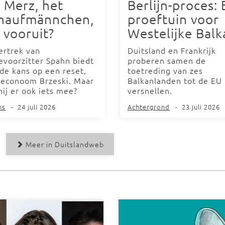
 Merz, het
Berlijn-proces: 
haufmännchen,
proeftuin voor
 vooruit?
Westelijke Balk
ertrek van
Duitsland en Frankrijk
ievoorzitter Spahn biedt
proberen samen de
de kans op een reset,
toetreding van zes
 econoom Brzeski. Maar
Balkanlanden tot de EU 
hij er ook iets mee?
versnellen.
ns
-
24 juli 2026
Achtergrond
-
23 juli 2026
Meer in Duitslandweb