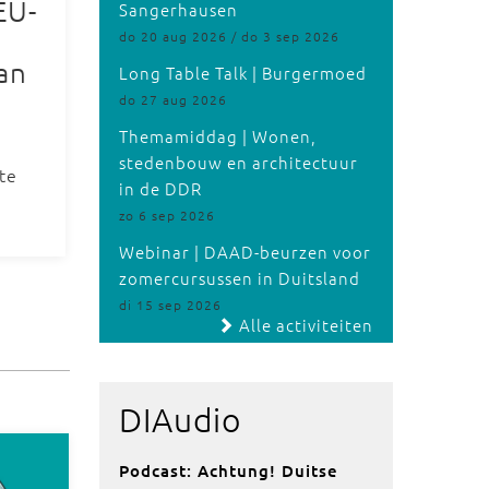
EU-
Sangerhausen
do 20 aug 2026 / do 3 sep 2026
an
Long Table Talk | Burgermoed
do 27 aug 2026
Themamiddag | Wonen,
stedenbouw en architectuur
te
in de DDR
zo 6 sep 2026
Webinar | DAAD-beurzen voor
zomercursussen in Duitsland
di 15 sep 2026
Alle activiteiten
DIAudio
Podcast: Achtung! Duitse