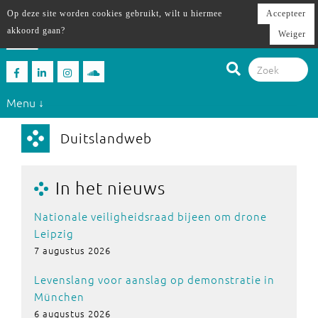
Op deze site worden cookies gebruikt, wilt u hiermee
Accepteer
akkoord gaan?
Weiger
Menu ↓
Duitslandweb
In het nieuws
Nationale veiligheidsraad bijeen om drone
Leipzig
7 augustus 2026
Levenslang voor aanslag op demonstratie in
München
6 augustus 2026