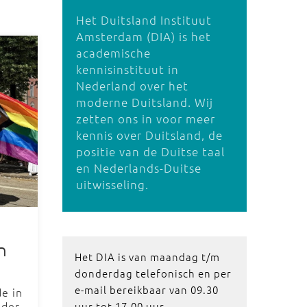
Het Duitsland Instituut
Amsterdam (DIA) is het
academische
kennisinstituut in
Nederland over het
moderne Duitsland. Wij
zetten ons in voor meer
kennis over Duitsland, de
positie van de Duitse taal
en Nederlands-Duitse
uitwisseling.
n
Het DIA is van maandag t/m
donderdag telefonisch en per
e-mail bereikbaar van 09.30
de in
ider
uur tot 17.00 uur.