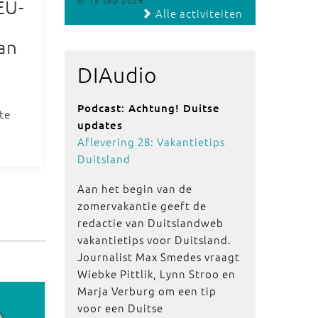
di 15 sep 2026
EU-
Alle activiteiten
an
DIAudio
Podcast: Achtung! Duitse
te
updates
Aflevering 28: Vakantietips
Duitsland
Aan het begin van de
zomervakantie geeft de
redactie van Duitslandweb
vakantietips voor Duitsland.
Journalist Max Smedes vraagt
Wiebke Pittlik, Lynn Stroo en
Marja Verburg om een tip
voor een Duitse