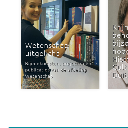
Krij
ben
bijz
Wetenschap
hoo
uitgelicht
Hist
Bijeenkomsten, projecten en
Cult
publicaties van de afdeling
Duit
Wetenschap