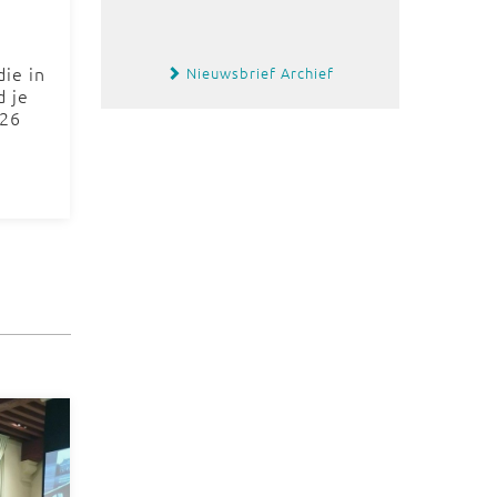
ie in
Nieuwsbrief Archief
d je
026