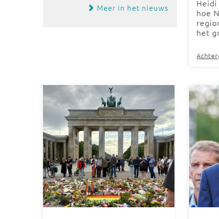
Heidi
Meer in het nieuws
hoe N
regio
het g
Achte