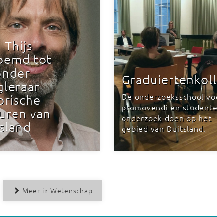
n Thijs
oemd tot
onder
Graduiertenkol
gleraar
De onderzoeksschool vo
orische
promovendi en studente
uren van
onderzoek doen op het
sland
gebied van Duitsland.
Meer in Wetenschap