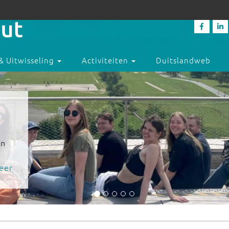
& Uitwisseling
Activiteiten
Duitslandweb
en
eer