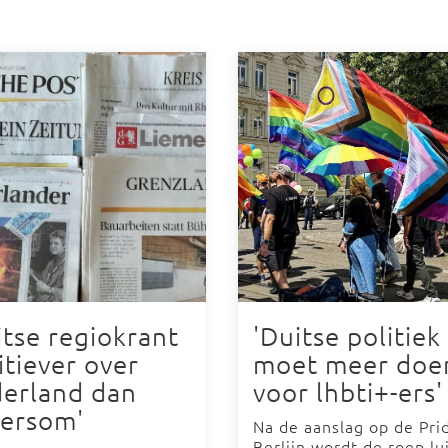
itse regiokrant
'Duitse politiek
itiever over
moet meer doe
erland dan
voor lhbti+-ers'
ersom'
Na de aanslag op de Pri
Berlijn wordt de roep lu