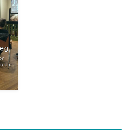
leg
or
n die