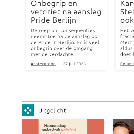
Onbegrip en
Kan
verdriet na aanslag
Ste
Pride Berlijn
ook
De roep om consequenties
Het v
neemt toe na de aanslag op
fract
de Pride in Berlijn. Er is veel
Merz 
onbegrip over de omgang
aldus
met de verdachte.
doet 
Achtergrond
-
27 juli 2026
Colum
Uitgelicht