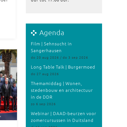
Agenda
Film | Sehnsucht in
Sangerhausen
do 20 aug 2026 / do 3 sep 2026
Long Table Talk | Burgermoed
do 27 aug 2026
Themamiddag | Wonen,
stedenbouw en architectuur
in de DDR
zo 6 sep 2026
Webinar | DAAD-beurzen voor
zomercursussen in Duitsland