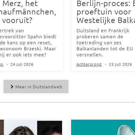
 Merz, het
Berlijn-proces: 
haufmännchen,
proeftuin voor
 vooruit?
Westelijke Balk
ertrek van
Duitsland en Frankrijk
ievoorzitter Spahn biedt
proberen samen de
de kans op een reset,
toetreding van zes
 econoom Brzeski. Maar
Balkanlanden tot de EU 
hij er ook iets mee?
versnellen.
ns
-
24 juli 2026
Achtergrond
-
23 juli 2026
Meer in Duitslandweb