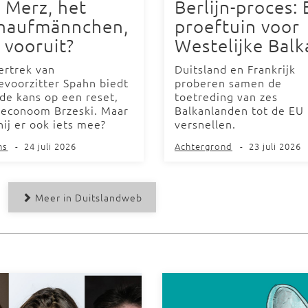
 Merz, het
Berlijn-proces: 
haufmännchen,
proeftuin voor
 vooruit?
Westelijke Balk
ertrek van
Duitsland en Frankrijk
ievoorzitter Spahn biedt
proberen samen de
de kans op een reset,
toetreding van zes
 econoom Brzeski. Maar
Balkanlanden tot de EU 
hij er ook iets mee?
versnellen.
ns
-
24 juli 2026
Achtergrond
-
23 juli 2026
Meer in Duitslandweb