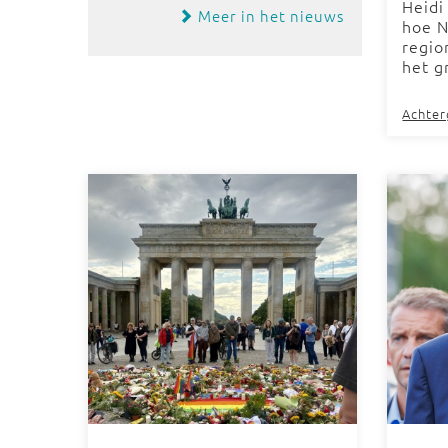
Heidi
Meer in het nieuws
hoe N
regio
het g
Achte