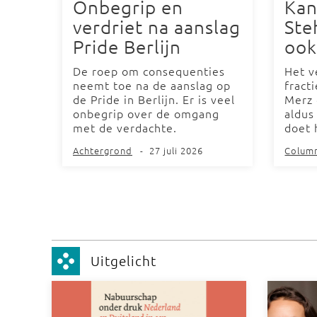
Onbegrip en
Kan
verdriet na aanslag
Ste
Pride Berlijn
ook
De roep om consequenties
Het v
neemt toe na de aanslag op
fract
de Pride in Berlijn. Er is veel
Merz 
onbegrip over de omgang
aldus
met de verdachte.
doet 
Achtergrond
-
27 juli 2026
Colum
Uitgelicht