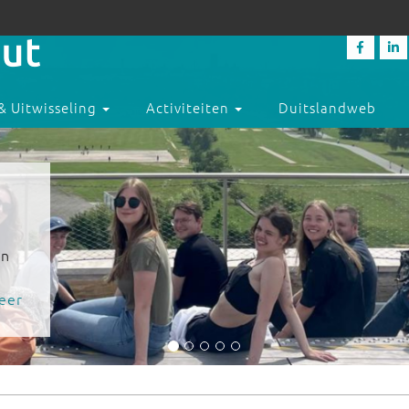
& Uitwisseling
Activiteiten
Duitslandweb
en
eer