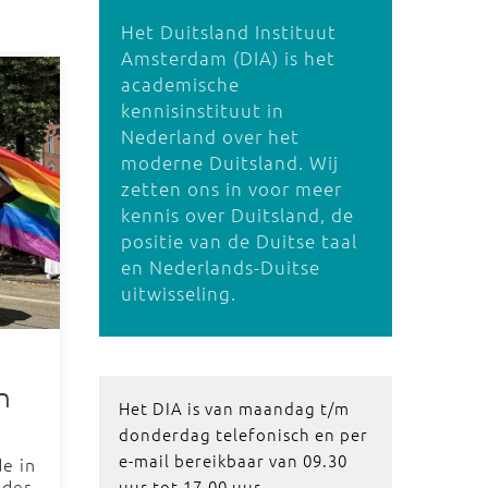
Het Duitsland Instituut
Amsterdam (DIA) is het
academische
kennisinstituut in
Nederland over het
moderne Duitsland. Wij
zetten ons in voor meer
kennis over Duitsland, de
positie van de Duitse taal
en Nederlands-Duitse
uitwisseling.
n
Het DIA is van maandag t/m
donderdag telefonisch en per
e-mail bereikbaar van 09.30
de in
ider
uur tot 17.00 uur.