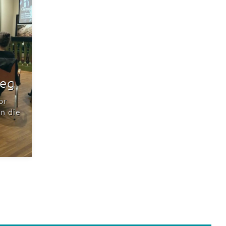
leg
or
n die