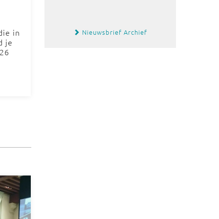
ie in
Nieuwsbrief Archief
d je
026