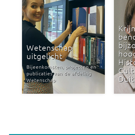
Krij
ben
bijz
Wetenschap
hoo
uitgelicht
Hist
Bijeenkomsten, projecten en
Cult
publicaties van de afdeling
Duit
Wetenschap