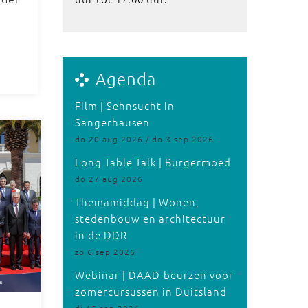
Agenda
Film | Sehnsucht in
Sangerhausen
do 20 aug 2026 / do 3 sep 2026
Long Table Talk | Burgermoed
do 27 aug 2026
Themamiddag | Wonen,
stedenbouw en architectuur
in de DDR
zo 6 sep 2026
Webinar | DAAD-beurzen voor
zomercursussen in Duitsland