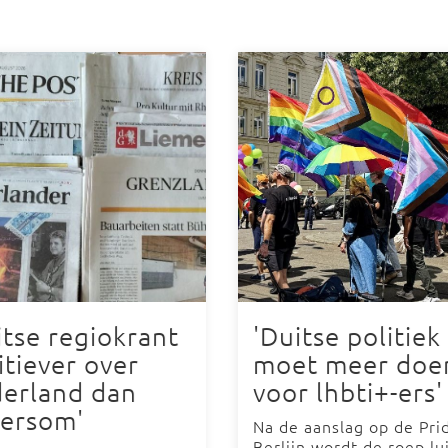
itse regiokrant
'Duitse politiek
itiever over
moet meer doe
erland dan
voor lhbti+-ers'
ersom'
Na de aanslag op de Pri
Berlijn wordt de roep lu