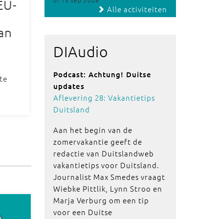
di 15 sep 2026
EU-
Alle activiteiten
an
DIAudio
Podcast: Achtung! Duitse
te
updates
Aflevering 28: Vakantietips
Duitsland
Aan het begin van de
zomervakantie geeft de
redactie van Duitslandweb
vakantietips voor Duitsland.
Journalist Max Smedes vraagt
Wiebke Pittlik, Lynn Stroo en
Marja Verburg om een tip
voor een Duitse