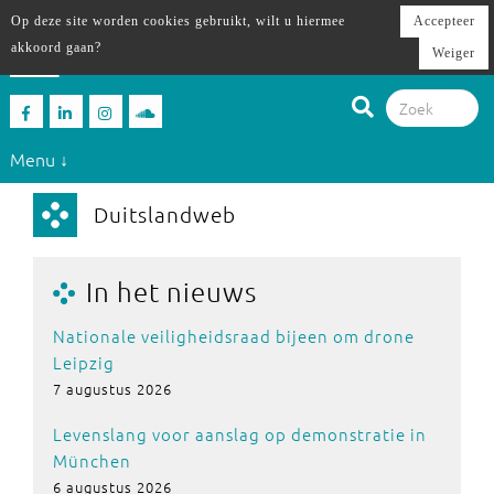
Op deze site worden cookies gebruikt, wilt u hiermee
Accepteer
akkoord gaan?
Weiger
Menu ↓
Duitslandweb
In het nieuws
Nationale veiligheidsraad bijeen om drone
Leipzig
7 augustus 2026
Levenslang voor aanslag op demonstratie in
München
6 augustus 2026