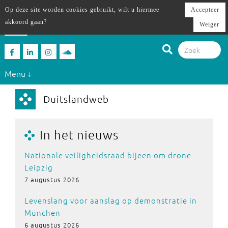
Op deze site worden cookies gebruikt, wilt u hiermee
Accepteer
akkoord gaan?
Weiger
Menu ↓
Duitslandweb
In het nieuws
Nationale veiligheidsraad bijeen om drone
Leipzig
7 augustus 2026
Levenslang voor aanslag op demonstratie in
München
6 augustus 2026