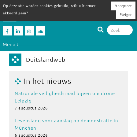
Op deze site worden cookies gebruikt, wilt u hiermee
Accepteer
akkoord gaan?
Weiger
Menu ↓
Duitslandweb
In het nieuws
Nationale veiligheidsraad bijeen om drone
Leipzig
7 augustus 2026
Levenslang voor aanslag op demonstratie in
München
6 augustus 2026