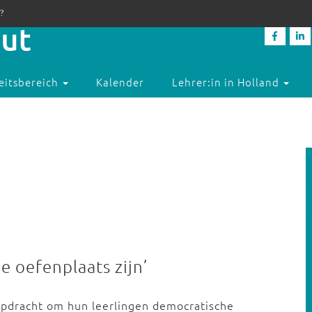
?
eitsbereich
Kalender
Lehrer:in in Holland
 oefenplaats zijn’
opdracht om hun leerlingen democratische