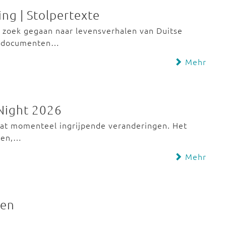
ng | Stolpertexte
op zoek gegaan naar levensverhalen van Duitse
ke documenten…
Mehr
 Night 2026
aat momenteel ingrijpende veranderingen. Het
iven,…
Mehr
den