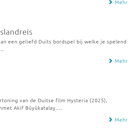
Mehr
tslandreis
 van een geliefd Duits bordspel bij welke je spelend
n…
Mehr
toning van de Duitse film Hysteria (2025),
hmet Akif Büyükatalay.…
Mehr