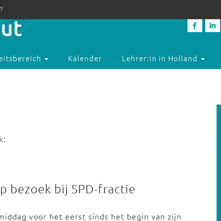
?
eitsbereich
Kalender
Lehrer:in in Holland
k:
p bezoek bij SPD-fractie
iddag voor het eerst sinds het begin van zijn