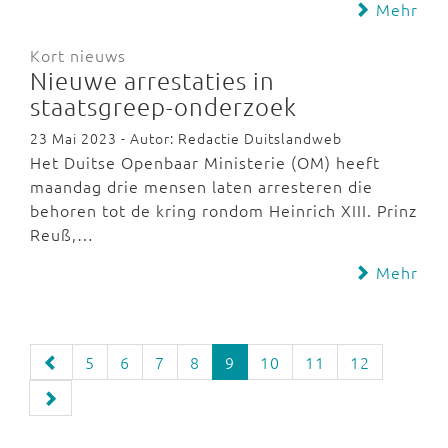
Mehr
Kort nieuws
Nieuwe arrestaties in
staatsgreep-onderzoek
23 Mai 2023 - Autor: Redactie Duitslandweb
Het Duitse Openbaar Ministerie (OM) heeft
maandag drie mensen laten arresteren die
behoren tot de kring rondom Heinrich XIII. Prinz
Reuß,…
Mehr
5
6
7
8
9
10
11
12