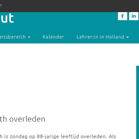
?
eitsbereich
Kalender
Lehrer:in in Holland
uth overleden
is zondag op 88-jarige leeftijd overleden. Als