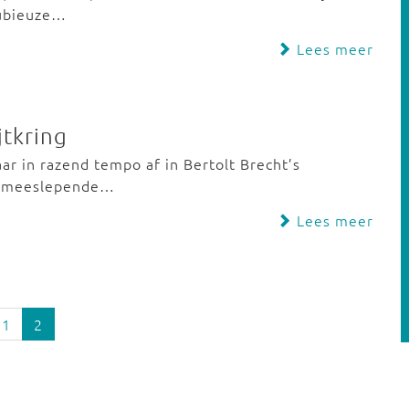
dubieuze…
Lees meer
jtkring
ar in razend tempo af in Bertolt Brecht’s
en meeslepende…
Lees meer
1
2