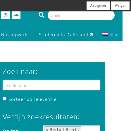
Accepteer
Weiger
Naslagwerk
Studeren in Duitsland
NL
Zoek naar:
Sorteer op relevantie
Verfijn zoekresultaten:
Op tag:
Bertolt Brecht
Op tag: