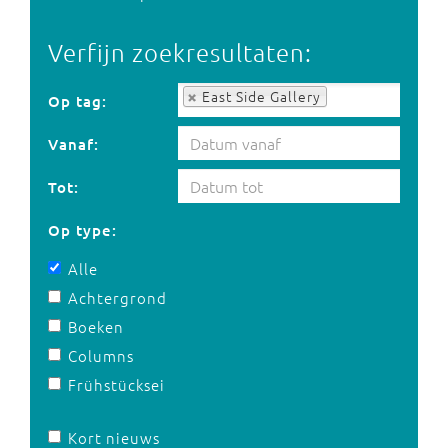
Verfijn zoekresultaten:
Op tag:
East Side Gallery
Op tag:
Vanaf:
Tot:
Op type:
Alle
Achtergrond
Boeken
Columns
Frühstücksei
Kort nieuws