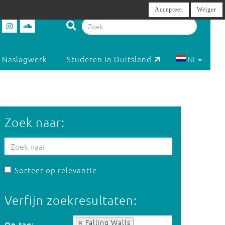
Accepteer
Weiger
Naslagwerk
Studeren in Duitsland
NL
Zoek naar:
Sorteer op relevantie
Verfijn zoekresultaten:
Op tag:
Falling Walls
Op tag: