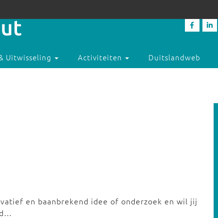
& Uitwisseling
Activiteiten
Duitslandweb
novatief en baanbrekend idee of onderzoek en wil jij
jd…