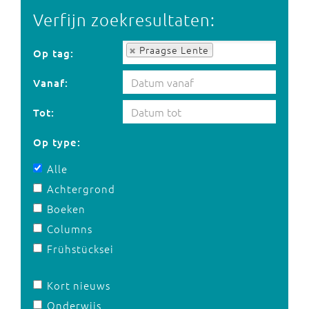
Verfijn zoekresultaten:
Op tag:
Praagse Lente
Op tag:
Vanaf:
Tot:
Op type:
Alle
Achtergrond
Boeken
Columns
Frühstücksei
Kort nieuws
Onderwijs