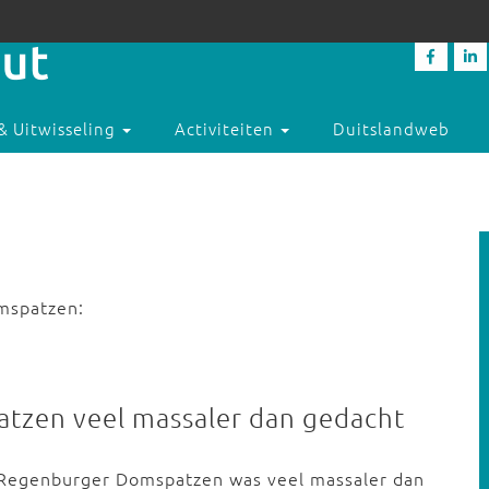
& Uitwisseling
Activiteiten
Duitslandweb
mspatzen:
tzen veel massaler dan gedacht
 Regenburger Domspatzen was veel massaler dan