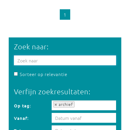
1
Zoek naar:
Sorteer op relevantie
Verfijn zoekresultaten:
Op tag:
archief
Op tag:
Vanaf: