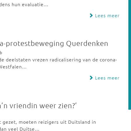
jdens hun evaluatie…
Lees meer
ona-protestbeweging Querdenken
eb
nde deelstaten vrezen radicalisering van de corona-
-Westfalen…
Lees meer
’n vriendin weer zien?’
 gezet, moeten reizigers uit Duitsland in
dan veel Duitse…