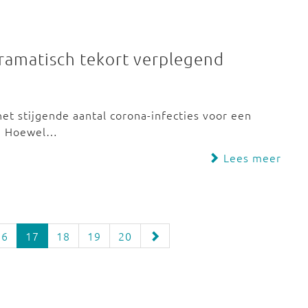
Dramatisch tekort verplegend
t stijgende aantal corona-infecties voor een
el Hoewel…
Lees meer
16
17
18
19
20