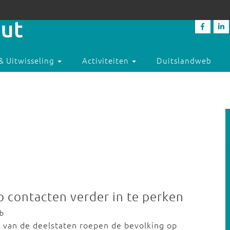
& Uitwisseling
Activiteiten
Duitslandweb
 contacten verder in te perken
eb
n van de deelstaten roepen de bevolking op