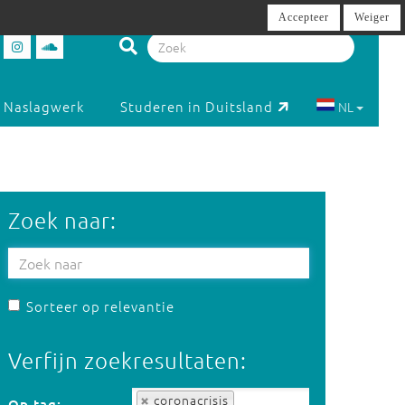
Accepteer
Weiger
Naslagwerk
Studeren in Duitsland
NL
Zoek naar:
Sorteer op relevantie
Verfijn zoekresultaten:
Op tag:
coronacrisis
Op tag: