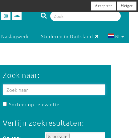
Accepteer
Weiger
Naslagwerk
Studeren in Duitsland
NL
Zoek naar:
Sorteer op relevantie
Verfijn zoekresultaten:
Op tag:
oceaan
Op tag: