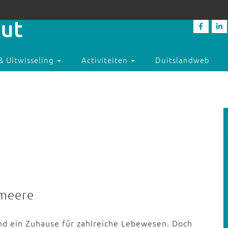
& Uitwisseling
Activiteiten
Duitslandweb
tmeere
nd ein Zuhause für zahlreiche Lebewesen. Doch