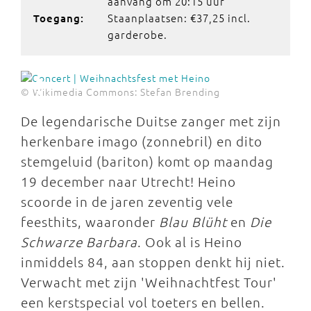
aanvang om 20:15 uur
Staanplaatsen: €37,25 incl.
Toegang:
garderobe.
© Wikimedia Commons: Stefan Brending
De legendarische Duitse zanger met zijn
herkenbare imago (zonnebril) en dito
stemgeluid (bariton) komt op maandag
19 december naar Utrecht! Heino
scoorde in de jaren zeventig vele
feesthits, waaronder
Blau Blüht
en
Die
Schwarze Barbara
. Ook al is Heino
inmiddels 84, aan stoppen denkt hij niet.
Verwacht met zijn 'Weihnachtfest Tour'
een kerstspecial vol toeters en bellen.