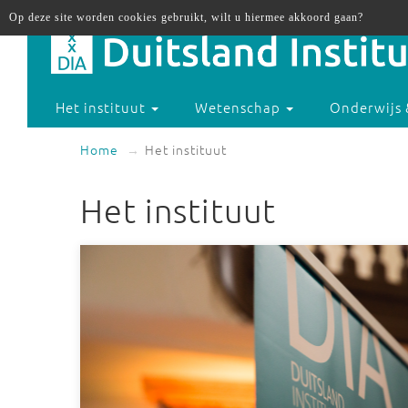
Op deze site worden cookies gebruikt, wilt u hiermee akkoord gaan?
Het instituut
Wetenschap
Onderwijs 
Home
Het instituut
Het instituut