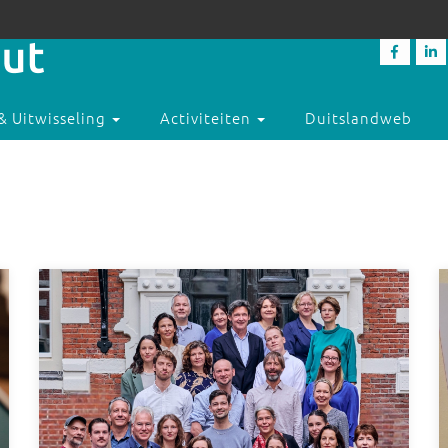
& Uitwisseling
Activiteiten
Duitslandweb