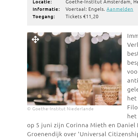
Goethe-Institut Amsterdam, 
Locatie:
Voertaal: Engels.
Aanmelden
Informatie:
Tickets €11,20
Toegang:
Imm
Ver
bes
bes
voo
ant
gel
het
Fil
© Goethe-Institut Niederlande
het
op 5 juni zijn Corinna Mieth en Daniel
Groenendijk over 'Universal Citizenshi