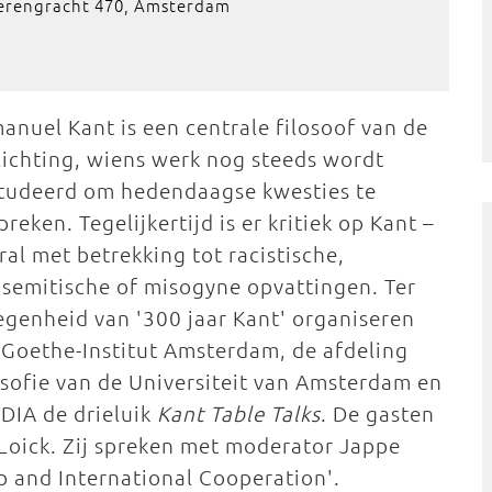
Herengracht 470, Amsterdam
anuel Kant is een centrale filosoof van de
lichting, wiens werk nog steeds wordt
tudeerd om hedendaagse kwesties te
preken. Tegelijkertijd is er kritiek op Kant –
ral met betrekking tot racistische,
isemitische of misogyne opvattingen. Ter
egenheid van '300 jaar Kant' organiseren
 Goethe-Institut Amsterdam, de afdeling
osofie van de Universiteit van Amsterdam en
 DIA de drieluik
Kant Table Talks
. De gasten
 Loick. Zij spreken met moderator Jappe
p and International Cooperation'.