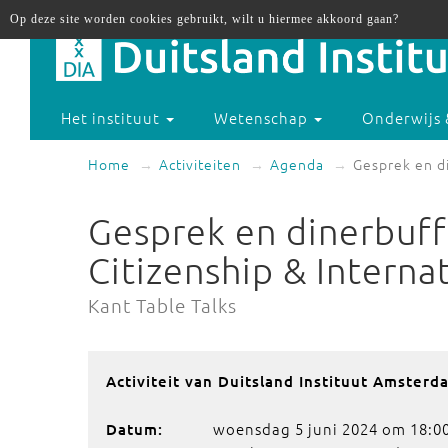
Op deze site worden cookies gebruikt, wilt u hiermee akkoord gaan?
Het instituut
Wetenschap
Onderwijs 
Home
Activiteiten
Agenda
Gesprek en di
Gesprek en dinerbuffe
Citizenship & Interna
Kant Table Talks
Activiteit van Duitsland Instituut Amsterd
woensdag 5 juni 2024 om 18:0
Datum: