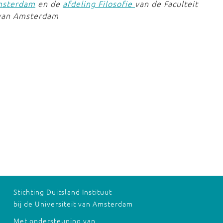
Amsterdam
en de
afdeling Filosofie
van de Faculteit
 van Amsterdam
Stichting Duitsland Instituut
bij de Universiteit van Amsterdam
Met ondersteuning van