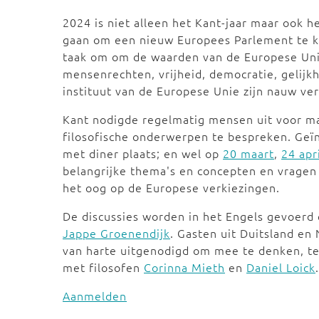
2024 is niet alleen het Kant-jaar maar ook h
gaan om een nieuw Europees Parlement te k
taak om om de waarden van de Europese Unie
mensenrechten, vrijheid, democratie, gelijk
instituut van de Europese Unie zijn nauw v
Kant nodigde regelmatig mensen uit voor m
filosofische onderwerpen te bespreken. Geïn
met diner plaats; en wel op
20 maart
,
24 apr
belangrijke thema's en concepten en vragen
het oog op de Europese verkiezingen.
De discussies worden in het Engels gevoerd
Jappe Groenendijk
. Gasten uit Duitsland en
van harte uitgenodigd om mee te denken, te 
met filosofen
Corinna Mieth
en
Daniel Loick
.
Aanmelden