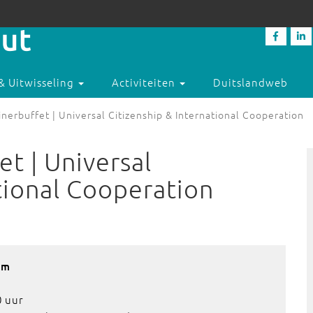
& Uitwisseling
Activiteiten
Duitslandweb
nerbuffet | Universal Citizenship & International Cooperation
t | Universal
tional Cooperation
am
0 uur