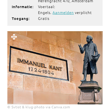
Herengracht 470, Amsterdam
Voertaal:
Informatie:
Engels.
Aanmelden
verplicht
Gratis
Toegang:
© Svtist & klug-photo via Canva.com