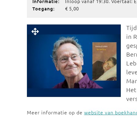
Inloop vanaf 19:30. Voertaal: 
Informatie:
€ 5,00
Toegang:
Tij
in 
ges
Ber
Leb
lev
Mar
Het
ver
Meer informatie op de
website van boekhan