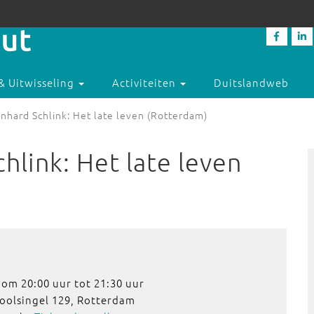
& Uitwisseling
Activiteiten
Duitslandweb
nhard Schlink: Het late leven (Rotterdam)
hlink: Het late leven
om 20:00 uur tot 21:30 uur
oolsingel 129, Rotterdam