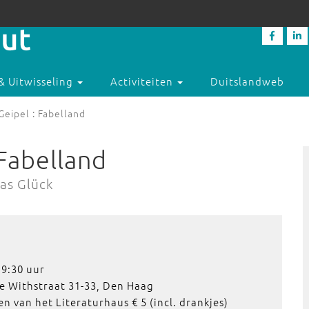
& Uitwisseling
Activiteiten
Duitslandweb
 Geipel : Fabelland
 Fabelland
as Glück
9:30 uur
e Withstraat 31-33, Den Haag
n van het Literaturhaus € 5 (incl. drankjes)