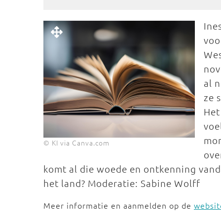
Ine
voo
Wes
nov
al 
ze 
Het
voe
mom
© KI via Canva.com
ove
komt al die woede en ontkenning vanda
het land? Moderatie: Sabine Wolff
Meer informatie en aanmelden op de
websit