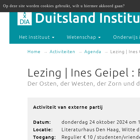
Op deze site worden cookies gebruikt, wilt u hiermee akkoord gaan?
Het instituut
Wetenschap
Onderwijs 
Home
Activiteiten
Agenda
Lezing | Ines
Lezing | Ines Geipel :
Der Osten, der Westen, der Zorn und d
Activiteit van externe partij
donderdag 24 oktober 2024 om 1
Datum:
Literaturhaus Den Haag, Witte d
Locatie:
Regulier € 10 / studenten/vriende
Toegang: