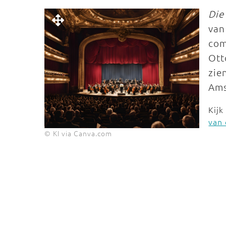
Die
van
com
Ott
zie
Ams
Kijk
van 
© KI via Canva.com