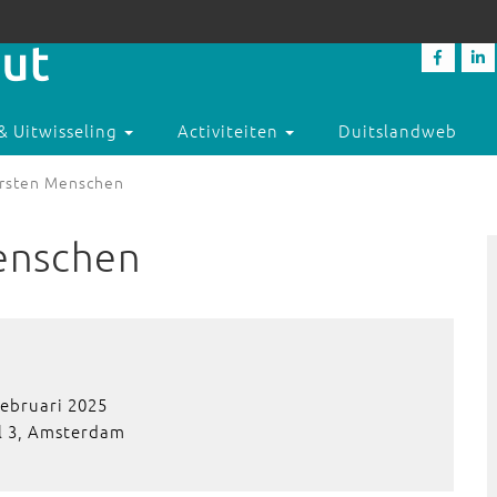
& Uitwisseling
Activiteiten
Duitslandweb
ersten Menschen
Menschen
februari 2025
l 3, Amsterdam