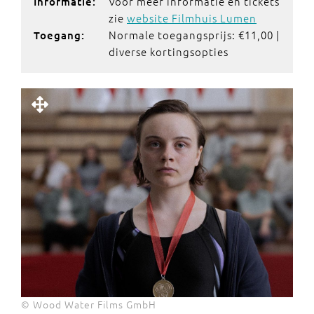
Voor meer informatie en tickets
Informatie:
zie
website Filmhuis Lumen
Normale toegangsprijs: €11,00 |
Toegang:
diverse kortingsopties
© Wood Water Films GmbH