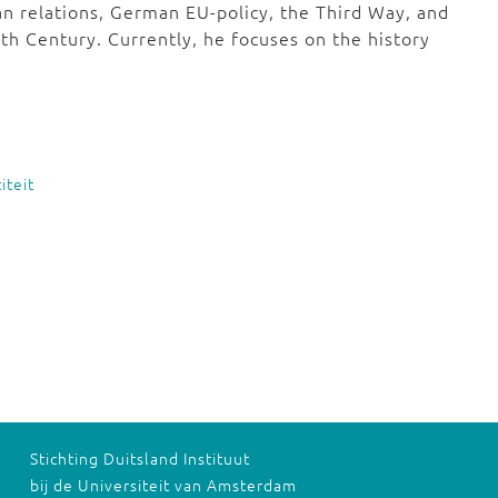
an relations, German EU-policy, the Third Way, and
th Century. Currently, he focuses on the history
iteit
Stichting Duitsland Instituut
bij de Universiteit van Amsterdam