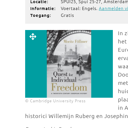
SPUI25, Spui 25-27, Amsterdam
Locatie:
Voertaal: Engels.
Aanmelden vi
Informatie:
Gratis
Toegang:
In 
het
Eur
erv
waa
Doo
met
hui
pla
© Cambridge University Press
in 
historici Willemijn Ruberg en Josephi