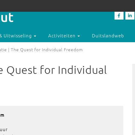
& Uitwisseling
Activiteiten
Duitslandweb
tie | The Quest for Individual Freedom
 Quest for Individual
am
 uur