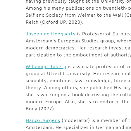
having previously taught at the University o
Among his many publications on twentieth-cen
Self and Society from Weimar to the Wall (C
Reich (Oxford UP, 2020).
Josephine Hoegaerts
is Professor of Europea
Amsterdam’s European Studies group, where 
modern democracies. Her research investigate
participation to the embodiment of authori
Willemijn Ruberg
is associate professor of c
group at Utrecht University. Her research in
sexuality, emotions, law, knowledge, forensic
theory. Among others, she published History
she is working on a book discussing the cultur
modern Europe. Also, she is co-editor of th
Body (2027).
Hanco Jürgens
(moderator) is a member of th
Amsterdam. He specializes in German and mo