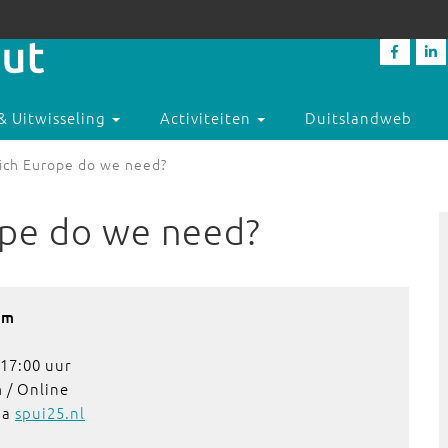
& Uitwisseling
Activiteiten
Duitslandweb
ich Europe do we need?
ope do we need?
am
17:00 uur
 / Online
ia
spui25.nl