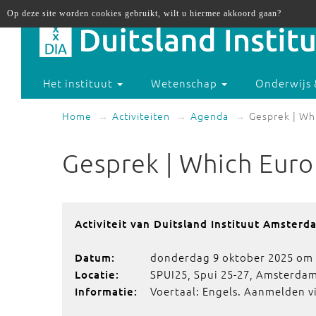
Op deze site worden cookies gebruikt, wilt u hiermee akkoord gaan?
Het instituut
Wetenschap
Onderwijs 
Home
Activiteiten
Agenda
Gesprek | Wh
Gesprek | Which Eur
Activiteit van Duitsland Instituut Amsterd
donderdag 9 oktober 2025 om 
Datum:
SPUI25, Spui 25-27, Amsterdam
Locatie:
Voertaal: Engels. Aanmelden v
Informatie: