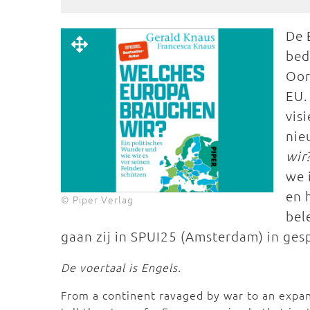
De 
bed
Oor
EU.
vis
nie
wir
we 
en 
© Piper Verlag
bel
gaan zij in SPUI25 (Amsterdam) in ges
De voertaal is Engels.
From a continent ravaged by war to an expan