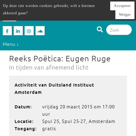
Op deze site worden cookies gebruikt, wilt u hiermee
Accepteer
akkoord gaan?
Weiger
Menu ↓
Reeks Poëtica: Eugen Ruge
In tijden van afnemend licht
Activiteit van Duitsland Instituut
Amsterdam
vrijdag 20 maart 2015 om 17:00
Datum:
uur
Spui 25, Spui 25-27, Amsterdam
Locatie:
gratis
Toegang: