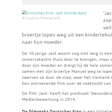
'Ja
© Camino Filmverleih
zoe
vei
broertje lopen weg uit een kindertehu
naar hun moeder.
De 10-jarige Jack woont nog niet lang in een
zomervakantie thuis door te brengen, maar o
door zijn moeder en dreigt hij de hele zomer
samen met zijn broertje Manuel weg te lope
zwerven ze door de stad, waar het niemand o
Een ontroerende film over de zoektocht van
De film 'Jack' heeft het predicaat ‘besonder
Medienbewertung in 2014.
De filmreeks Deutsches Kino
is een initiati