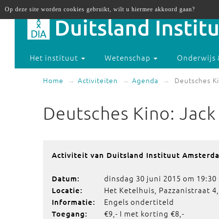
Op deze site worden cookies gebruikt, wilt u hiermee akkoord gaan?
Het instituut
Wetenschap
Onderwijs 
Home
Activiteiten
Agenda
Deutsches Ki
Deutsches Kino: Jac
Activiteit van Duitsland Instituut Amsterd
dinsdag 30 juni 2015 om 19:30
Datum:
Het Ketelhuis, Pazzanistraat 
Locatie:
Engels ondertiteld
Informatie:
€9,- I met korting €8,-
Toegang: