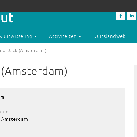
& Uitwisseling
Activiteiten
Duitslandweb
no: Jack (Amsterdam)
k (Amsterdam)
am
 uur
4, Amsterdam