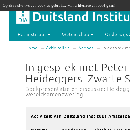
Op deze site worden cookies gebruikt, wilt u hiermee akkoord gaan?
Het instituut
Wetenschap
Onderwijs 
Home
Activiteiten
Agenda
In gesprek m
In gesprek met Peter
Heideggers 'Zwarte S
Boekpresentatie en discussie: Heideg
wereldsamenzwering.
Activiteit van Duitsland Instituut Amsterd
donderdag 15 oktober 2015 om