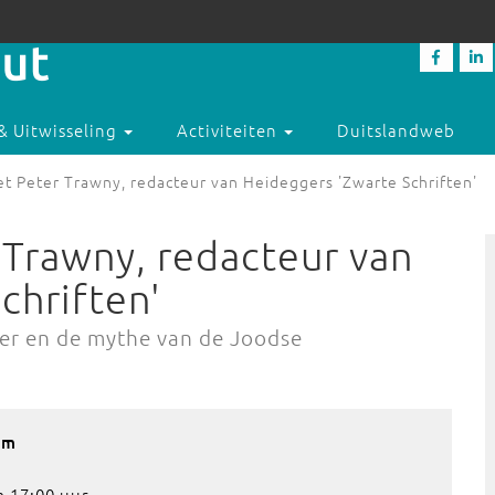
& Uitwisseling
Activiteiten
Duitslandweb
et Peter Trawny, redacteur van Heideggers 'Zwarte Schriften'
 Trawny, redacteur van
chriften'
ger en de mythe van de Joodse
am
 17:00 uur