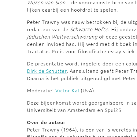
Wijzen van Sion
– de voornaamste bron van 
lijken daarbij een hoofdrol te spelen.
Peter Trawny was nauw betrokken bij de ui
redacteur van de
Schwarze Hefte
. Hij onder
jüdischen Weltverschwörung
of deze
geestel
denken invloed had. Hij werd met dit boek 
Tractatus-Preis voor filosofische essayistiek
De presentatie wordt ingeleid door een colu
Dirk de Schutter
. Aansluitend geeft Peter Tr
Daarna is het publiek uitgenodigd met Peter 
Moderatie:
Victor Kal
(UvA).
Deze bijeenkomst wordt georganiseerd in s
Universiteit van Amsterdam en Spui25.
Over de auteur
Peter Trawny (1964), is een van ’s werelds i
filosofie aan de universiteit van Wuppertal 