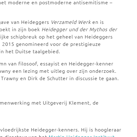
het moderne en postmoderne antisemitisme –
tgave van Heideggers
Verzameld Werk
en is
zoekt in zijn boek
Heidegger und der Mythos der
ijke schipbreuk op het geheel van Heideggers
in 2015 genomineerd voor de prestigieuze
 in het Duitse taalgebied.
mn van filosoof, essayist en Heidegger-kenner
awny een lezing met uitleg over zijn onderzoek.
Trawny en Dirk de Schutter in discussie te gaan.
amenwerking met Uitgeverij Klement, de
nvloedrijkste Heidegger-kenners. Hij is hoogleraar
en directeur van het
Martin Heidegger Instituut