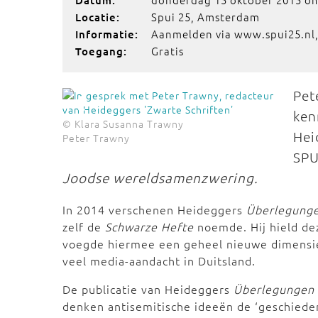
Datum:
Spui 25, Amsterdam
Locatie:
Aanmelden via www.spui25.nl,
Informatie:
Gratis
Toegang:
Pet
ken
© Klara Susanna Trawny
Hei
Peter Trawny
SPU
Joodse wereldsamenzwering.
In 2014 verschenen Heideggers
Überlegung
zelf de
Schwarze Hefte
noemde. Hij hield deze
voegde hiermee een geheel nieuwe dimensie 
veel media-aandacht in Duitsland.
De publicatie van Heideggers
Überlegungen
denken antisemitische ideeën de ‘geschieden