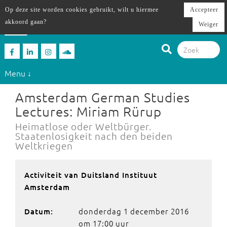
Op deze site worden cookies gebruikt, wilt u hiermee
Accepteer
akkoord gaan?
Weiger
Menu ↓
Amsterdam German Studies
Lectures: Miriam Rürup
Heimatlose oder Weltbürger.
Staatenlosigkeit nach den beiden
Weltkriegen
Activiteit van Duitsland Instituut
Amsterdam
donderdag 1 december 2016
Datum:
om 17:00 uur