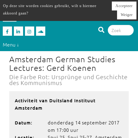
Op deze site worden cookies gebruikt, wilt u hiermee
Accepteer
akkoord gaan?
Weiger
Menu ↓
Amsterdam German Studies
Lectures: Gerd Koenen
Die Farbe Rot: Ursprünge und Geschichte
des Kommunismus
Activiteit van Duitsland Instituut
Amsterdam
donderdag 14 september 2017
Datum:
om 17:00 uur
Spui 25, Spui 25-27, Amsterdam
Locatie: