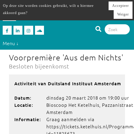
Op deze site worden cookies gebruikt, wilt u hiermee
Accepteer
akkoord gaan?
Weiger
Menu ↓
Voorpremière 'Aus dem Nichts'
Besloten bijeenkomst
Activiteit van Duitsland Instituut Amsterdam
dinsdag 20 maart 2018 om 19:00 uur
Datum:
Bioscoop Het Ketelhuis, Pazzanistraat
Locatie:
Amsterdam
Graag aanmelden via
Informatie:
https://tickets.ketelhuis.nl/Programm
id=11825673