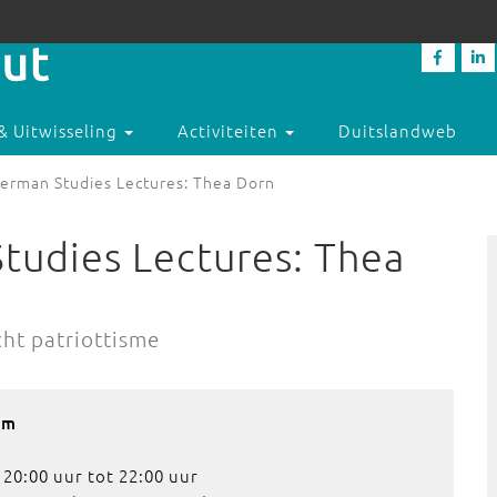
& Uitwisseling
Activiteiten
Duitslandweb
rman Studies Lectures: Thea Dorn
udies Lectures: Thea
cht patriottisme
am
20:00 uur tot 22:00 uur