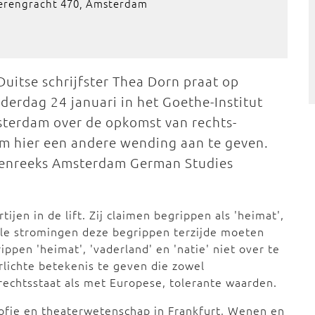
Herengracht 470, Amsterdam
Duitse schrijfster Thea Dorn praat op
derdag 24 januari in het Goethe-Institut
terdam over de opkomst van rechts-
om hier een andere wending aan te geven.
ngenreeks Amsterdam German Studies
tijen in de lift. Zij claimen begrippen als 'heimat',
erale stromingen deze begrippen terzijde moeten
ppen 'heimat', 'vaderland' en 'natie' niet over te
rlichte betekenis te geven die zowel
rechtsstaat als met Europese, tolerante waarden.
sofie en theaterwetenschap in Frankfurt, Wenen en