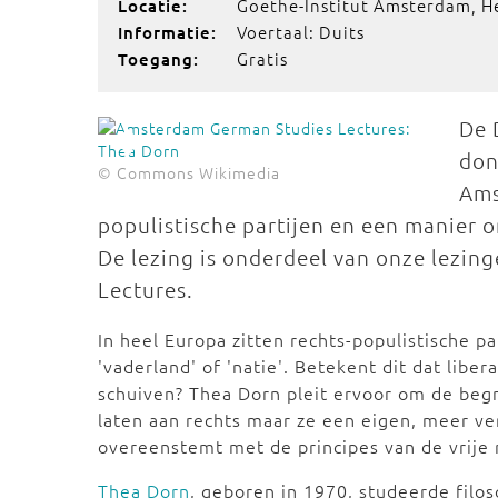
Goethe-Institut Amsterdam, 
Locatie:
Voertaal: Duits
Informatie:
Gratis
Toegang:
De 
don
© Commons Wikimedia
Ams
populistische partijen en een manier 
De lezing is onderdeel van onze lezi
Lectures.
In heel Europa zitten rechts-populistische par
'vaderland' of 'natie'. Betekent dit dat lib
schuiven? Thea Dorn pleit ervoor om de begri
laten aan rechts maar ze een eigen, meer ve
overeenstemt met de principes van de vrije 
Thea Dorn
, geboren in 1970, studeerde filo