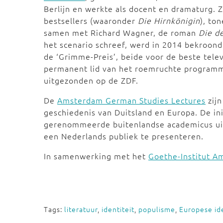
Berlijn en werkte als docent en dramaturg.
bestsellers (waaronder
Die Hirnkönigin
), to
samen met Richard Wagner, de roman
Die d
het scenario schreef, werd in 2014 bekroon
de ‘Grimme-Preis’, beide voor de beste tele
permanent lid van het roemruchte progra
uitgezonden op de ZDF.
De
Amsterdam German Studies Lectures
zijn
geschiedenis van Duitsland en Europa. De in
gerenommeerde buitenlandse academicus uit
een Nederlands publiek te presenteren.
In samenwerking met het
Goethe-Institut 
Tags:
literatuur
,
identiteit
,
populisme
,
Europese ide