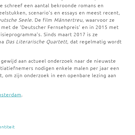
 Ze schreef een aantal bekroonde romans en
neelstukken, scenario's en essays en meest recent,
eutsche Seele
. De film
Männertreu
, waarvoor ze
d met de ‘Deutscher Fernsehpreis’ en in 2015 met
visieprogramma’s. Sinds maart 2017 is ze
mma
Das Literarische Quartett
, dat regelmatig wordt
 gewijd aan actueel onderzoek naar de nieuwste
itiatiefnemers nodigen enkele malen per jaar een
, om zijn onderzoek in een openbare lezing aan
Amsterdam
.
ntiteit