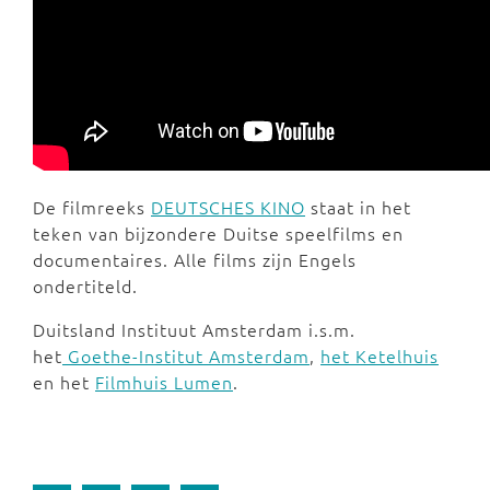
De filmreeks
DEUTSCHES KINO
staat in het
teken van bijzondere Duitse speelfilms en
documentaires. Alle films zijn Engels
ondertiteld.
Duitsland Instituut Amsterdam i.s.m.
het
Goethe-Institut Amsterdam
,
het Ketelhuis
en het
Filmhuis Lumen
.