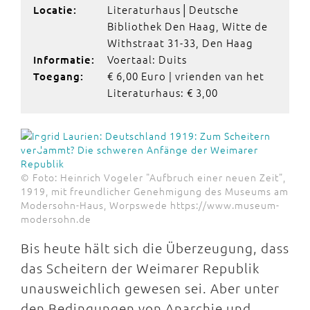
Literaturhaus│Deutsche
Locatie:
Bibliothek Den Haag, Witte de
Withstraat 31-33, Den Haag
Voertaal: Duits
Informatie:
€ 6,00 Euro | vrienden van het
Toegang:
Literaturhaus: € 3,00
© Foto: Heinrich Vogeler "Aufbruch einer neuen Zeit",
1919, mit freundlicher Genehmigung des Museums am
Modersohn-Haus, Worpswede https://www.museum-
modersohn.de
Bis heute hält sich die Überzeugung, dass
das Scheitern der Weimarer Republik
unausweichlich gewesen sei. Aber unter
den Bedingungen von Anarchie und