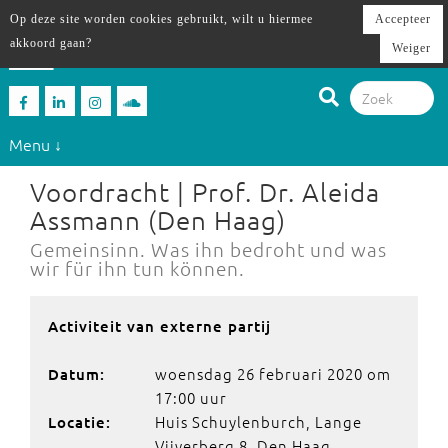
Op deze site worden cookies gebruikt, wilt u hiermee
Accepteer
akkoord gaan?
Weiger
Menu ↓
Voordracht | Prof. Dr. Aleida
Assmann (Den Haag)
Gemeinsinn. Was ihn bedroht und was
wir für ihn tun können.
Activiteit van externe partij
woensdag 26 februari 2020 om
Datum:
17:00 uur
Huis Schuylenburch, Lange
Locatie:
Vijverberg 8, Den Haag