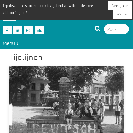
Op deze site worden cookies gebruikt, wilt u hiermee
Accepteer
akkoord gaan?
Weiger
Menu ↓
Tijdlijnen