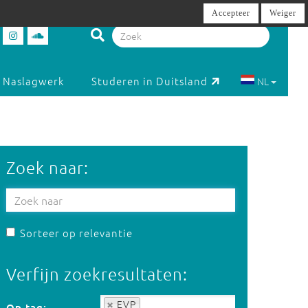
Accepteer
Weiger
Naslagwerk
Studeren in Duitsland
NL
Zoek naar:
Sorteer op relevantie
Verfijn zoekresultaten:
Op tag:
EVP
Op tag: