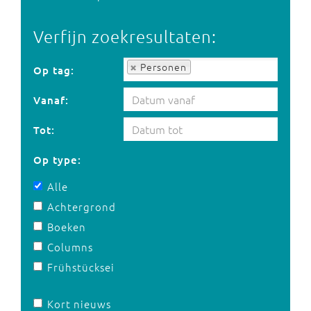
Verfijn zoekresultaten:
Op tag:
Personen
Op tag:
Vanaf:
Tot:
Op type:
Alle
Achtergrond
Boeken
Columns
Frühstücksei
Kort nieuws