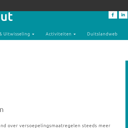
& Uitwisseling
Activiteiten
Duitslandweb
en
sland over versoepelingsmaatregelen steeds meer