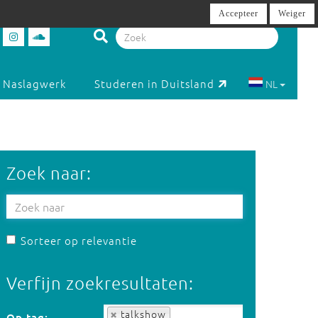
Accepteer
Weiger
Naslagwerk
Studeren in Duitsland
NL
Zoek naar:
Sorteer op relevantie
Verfijn zoekresultaten:
Op tag:
talkshow
Op tag: