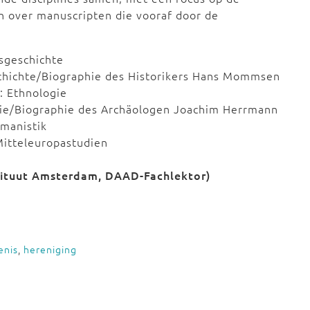
n over manuscripten die vooraf door de
sgeschichte
chichte/Biographie des Historikers Hans Mommsen
: Ethnologie
gie/Biographie des Archäologen Joachim Herrmann
rmanistik
Mitteleuropastudien
e
stituut Amsterdam, DAAD-Fachlektor)
enis
,
hereniging