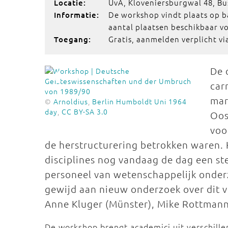
UvA, Kloveniersburgwal 48, B
Locatie:
De workshop vindt plaats op ba
Informatie:
aantal plaatsen beschikbaar v
Gratis, aanmelden verplicht via
Toegang:
De 
car
mar
©
Arnoldius
,
Berlin Humboldt Uni 1964
day
,
CC BY-SA 3.0
Oos
voo
de herstructurering betrokken waren. 
disciplines nog vandaag de dag een ste
personeel van wetenschappelijk onder
gewijd aan nieuw onderzoek over dit v
Anne Kluger (Münster), Mike Rottmann 
De workshop brengt academici uit verschille