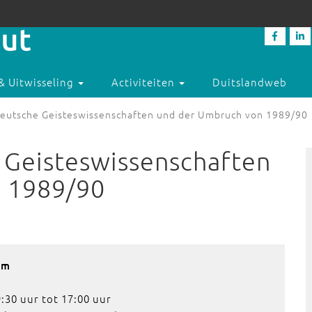
& Uitwisseling
Activiteiten
Duitslandweb
eutsche Geisteswissenschaften und der Umbruch von 1989/90
 Geisteswissenschaften
 1989/90
am
:30 uur tot 17:00 uur