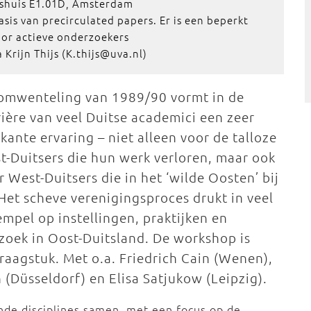
ushuis E1.01D, Amsterdam
sis van precirculated papers. Er is een beperkt
oor actieve onderzoekers
 Krijn Thijs (K.thijs@uva.nl)
omwenteling van 1989/90 vormt in de
rière van veel Duitse academici een zeer
kante ervaring – niet alleen voor de talloze
t-Duitsers die hun werk verloren, maar ook
r West-Duitsers die in het ‘wilde Oosten’ bij
Het scheve verenigingsproces drukt in veel
mpel op instellingen, praktijken en
zoek in Oost-Duitsland. De workshop is
raagstuk. Met o.a. Friedrich Cain (Wenen),
(Düsseldorf) en Elisa Satjukow (Leipzig).
nde disciplines samen, met een focus op de