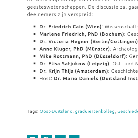
geesteswetenschappen. De discussie zal gaa
deelnemers zijn verspreid:
Dr. Friedrich Cain (Wien)
: Wissenschaft
Marlene Friedrich, PhD (Bochum)
: Ges
Dr. Victoria Hegner (Berlin/Göttingen)
Anne Kluger, PhD (Münster)
: Archäolo
Mike Rottmann, PhD (Düsseldorf)
: Ge
Dr. Elisa Satjukow (Leipzig)
: Ost- und 
Dr. Krijn Thijs (Amsterdam)
: Geschicht
Host:
Dr. Mario Daniels (Duitsland In
Tags:
Oost-Duitsland
,
graduiertenkolleg
,
Geschied