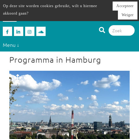
Op deze site worden cookies gebruikt, wilt u hiermee
Accepteer
akkoord gaan?
Weiger
Menu ↓
Programma in Hamburg