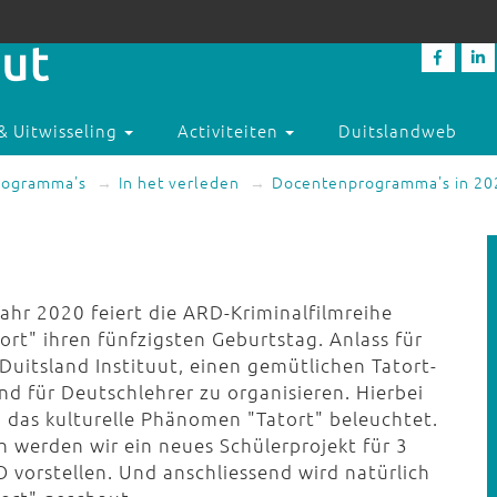
& Uitwisseling
Activiteiten
Duitslandweb
rogramma's
In het verleden
Docentenprogramma's in 20
Jahr 2020 feiert die ARD-Kriminalfilmreihe
ort" ihren fünfzigsten Geburtstag. Anlass für
Duitsland Instituut, einen gemütlichen Tatort-
nd für Deutschlehrer zu organisieren. Hierbei
d das kulturelle Phänomen "Tatort" beleuchtet.
h werden wir ein neues Schülerprojekt für 3
 vorstellen. Und anschliessend wird natürlich