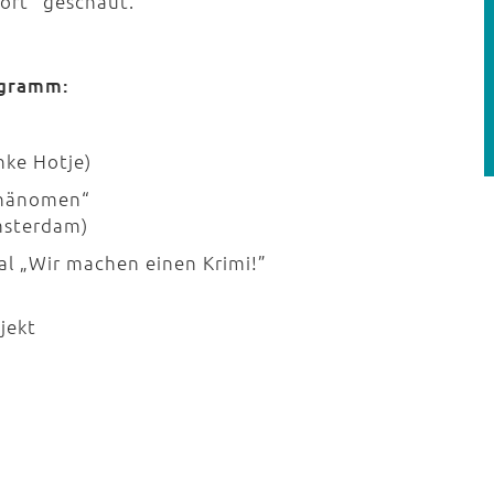
tort" geschaut.
gramm:
nke Hotje)
 als kulturelles Phänomen“
Amsterdam)
tsmaterial „Wir machen einen Krimi!”
ins Krimi-Schülerprojekt