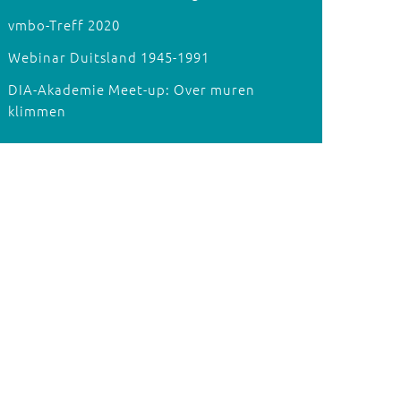
vmbo-Treff 2020
Webinar Duitsland 1945-1991
DIA-Akademie Meet-up: Over muren
klimmen