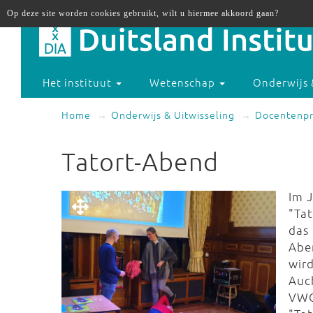
Op deze site worden cookies gebruikt, wilt u hiermee akkoord gaan?
Het instituut
Wetenschap
Onderwijs 
Home
Onderwijs & Uitwisseling
Docentenp
Tatort-Abend
Im 
"Tat
das 
Abe
wir
Auc
VWO