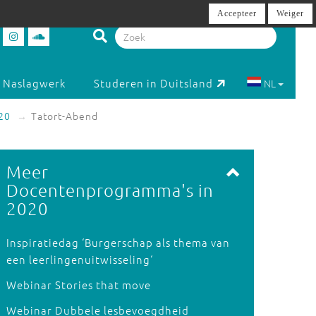
Accepteer
Weiger
Naslagwerk
Studeren in Duitsland
NL
20
Tatort-Abend
Meer
Docentenprogramma's in
2020
Inspiratiedag ‘Burgerschap als thema van
een leerlingenuitwisseling‘
Webinar Stories that move
Webinar Dubbele lesbevoegdheid