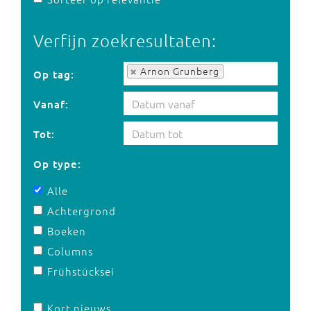
Verfijn zoekresultaten:
Op tag:
Arnon Grunberg
Op tag:
Vanaf:
Tot:
Op type:
Alle
Achtergrond
Boeken
Columns
Frühstücksei
Kort nieuws