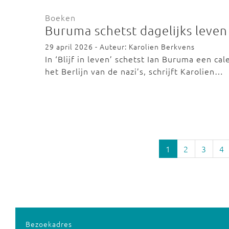
Boeken
Buruma schetst dagelijks leven i
29 april 2026 - Auteur: Karolien Berkvens
In ‘Blijf in leven’ schetst Ian Buruma een ca
het Berlijn van de nazi’s, schrijft Karolien…
1
2
3
4
Bezoekadres