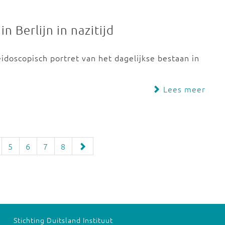
n Berlijn in nazitijd
leidoscopisch portret van het dagelijkse bestaan in
Lees meer
5
6
7
8
Stichting Duitsland Instituut