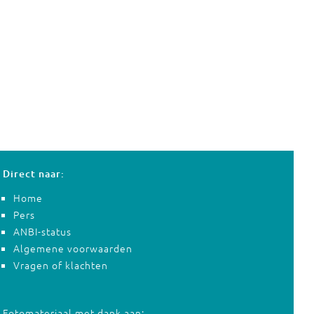
Direct naar:
Home
Pers
ANBI-status
Algemene voorwaarden
Vragen of klachten
Fotomateriaal met dank aan: