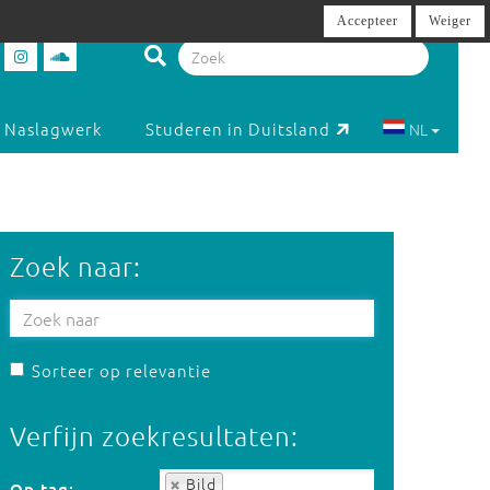
Accepteer
Weiger
Naslagwerk
Studeren in Duitsland
NL
Zoek naar:
Sorteer op relevantie
Verfijn zoekresultaten:
Op tag:
Bild
Op tag: